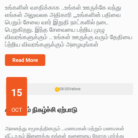
உங்களின் வசதிக்காக ..உங்கள் ஊருக்கே வந்து
எங்கள் அலுவலக அதிகாரி ,,,உங்களின் பதிவை
பெறும் சேவை வார் இறுதி நாட்களில் நடை
பெறுகிறது. இந்த சேவையை பற்றிய முழு
விவரங்களுக்கும் .. உங்கள் ஊருக்கு வரும் தேதியை
ப்ற்றிய விவரங்களுக்கும் அழையுங்கள்
Read More
15
08:00
Vellore
சுயம்வரம் நிகழ்ச்சி ஏற்பாடு
OCT
அனைத்து சமூகத்தினரும் …மணமகன் மற்றும் மணமகள்
வீட்டாரும் இணைத்து தங்கள் துணையை நேராக பார்த்து