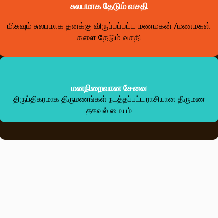
சுலபமாக தேடும் வசதி
மிகவும் சுலபமாக தனக்கு விருப்பப்பட்ட மணமகன் /மணமகள்
களை தேடும் வசதி
மனநிறைவான சேவை
திருப்திகரமாக திருமணங்கள் நடத்தப்பட்ட ராசியான திருமண
தகவல் மையம்