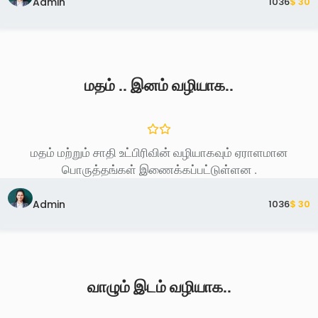
Admin
103
6
$ 30
மதம் .. இனம் வழியாக..
மதம் மற்றும் சாதி உட்பிரிவின் வழியாகவும் ஏராளமான
பொருத்தங்கள் இணைக்கப்பட்டுள்ளன .
Admin
103
6
$ 30
வாழும் இடம் வழியாக..