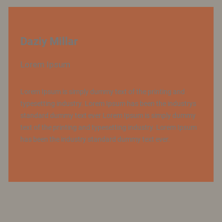
Daziy Millar
Lorem Ipsum
Lorem Ipsum is simply dummy text of the printing and
typesetting industry. Lorem Ipsum has been the industrys
standard dummy text ever Lorem Ipsum is simply dummy
text of the printing and typesetting industry. Lorem Ipsum
has been the industry standard dummy text ever.