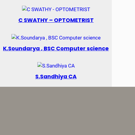
C SWATHY – OPTOMETRIST
K.Soundarya , BSC Computer science
S.Sandhiya CA