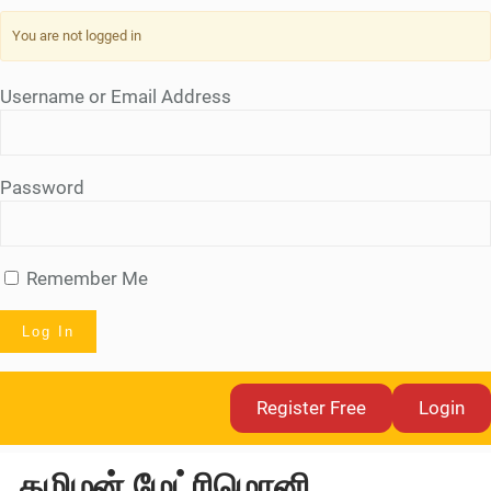
You are not logged in
Username or Email Address
Password
Remember Me
Skip
Register Free
Login
to
content
தமிழன் மேட்ரிமொனி