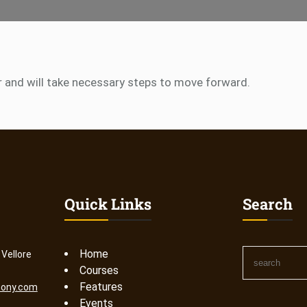
er and will take necessary steps to move forward.
Quick Links
Search
S
Home
 Vellore
e
Courses
a
Features
mony.com
r
Events