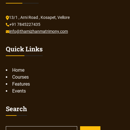
13/1 , Arni Road , Kosapet, Vellore
+91 7845227435
info@thamizhanmatrimony.com
Quick Links
Home
Courses
Features
Events
Search
S